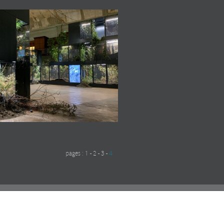
pages :
1
-
2
-
3
-
4