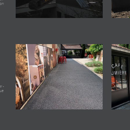
ion
r -
que