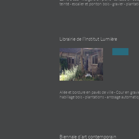
teinté - escalier et ponton bois - gravier - plantat
Librairie de l'Institut Lumière
Allée et bordure en pavés de ville - Cour en gravie
habillage bois - plantations - arrosage automati
Biennale d'art contemporain