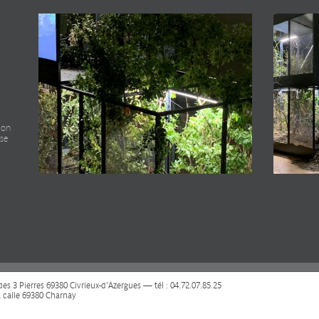
tion
ise
s 3 Pierres 69380 Civrieux-d'Azergues — tél : 04.72.07.85.25
a calle 69380 Charnay