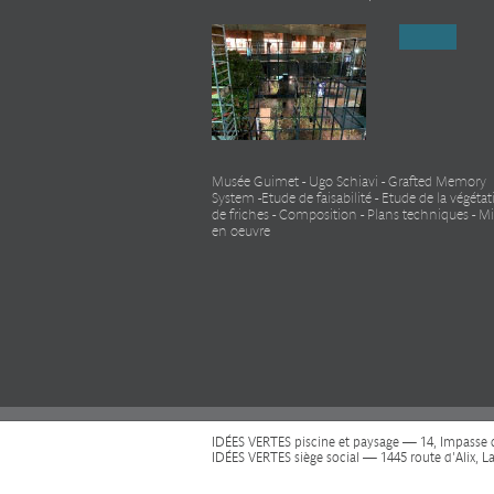
Musée Guimet - Ugo Schiavi - Grafted Memory
System -Etude de faisabilité - Etude de la végéta
de friches - Composition - Plans techniques - M
en oeuvre
IDÉES VERTES piscine et paysage — 14, Impasse de
IDÉES VERTES siège social — 1445 route d'Alix, L