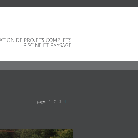
pages :
1
-
2
-
3
-
4