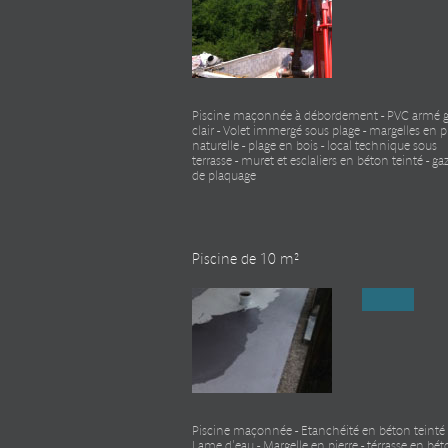
Piscine maçonnée à débordement - PVC armé g
clair - Volet immergé sous plage - margelles en p
naturelle - plage en bois - local technique sous
terrasse - muret et esclaliers en béton teinté - g
de plaquage
Piscine de 10 m²
Piscine maçonnée - Etanchéité en béton teinté 
Lame d'eau - Margelle en pierre - térrasse en bé