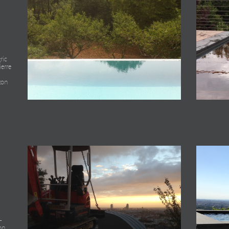
ric
ierre
azon
-
ton